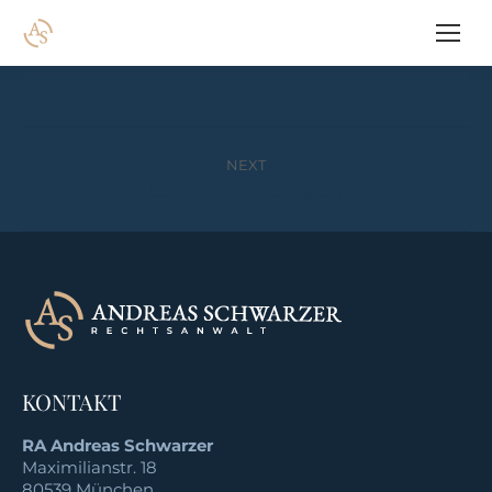
Project
NEXT
navigation
Betrüger unter sich
Next
project:
KONTAKT
RA Andreas Schwarzer
Maximilianstr. 18
80539 München